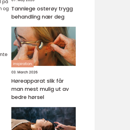
l på
Tannlege osterøy trygg
n og
behandling nær deg
ante
inspiration
03. March 2026
Høreapparat slik får
man mest mulig ut av
bedre hørsel