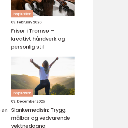
inspiration
03. February 2026
Frisør i Tromsø –
kreativt håndverk og
personlig stil
inspiration
03. December 2025
Slankemedisin: Trygg,
e en
målbar og vedvarende
vektnedgang