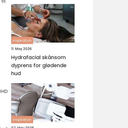
til
inspiration
11. May 2026
Hydrafacial skånsom
dyprens for glødende
hud
ADHD
inspiration
07. May 2026