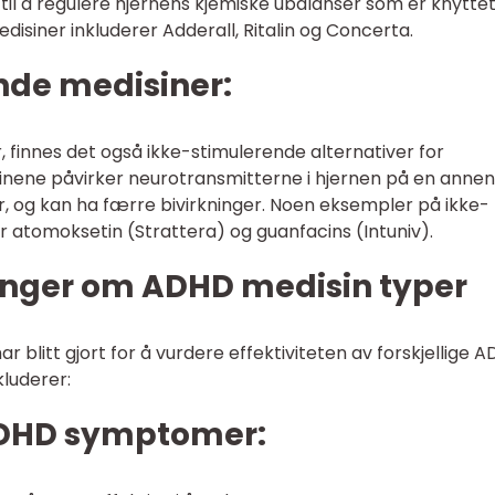
il å regulere hjernens kjemiske ubalanser som er knyttet 
siner inkluderer Adderall, Ritalin og Concerta.
nde medisiner:
er, finnes det også ikke-stimulerende alternativer for
inene påvirker neurotransmitterne i hjernen på en annen
, og kan ha færre bivirkninger. Noen eksempler på ikke-
r atomoksetin (Strattera) og guanfacins (Intuniv).
inger om ADHD medisin typer
ar blitt gjort for å vurdere effektiviteten av forskjellige 
kluderer:
ADHD symptomer: