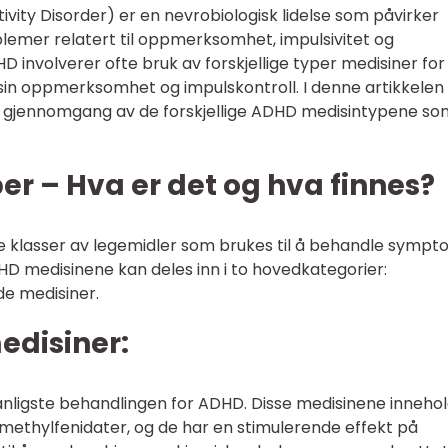
vity Disorder) er en nevrobiologisk lidelse som påvirker
blemer relatert til oppmerksomhet, impulsivitet og
D involverer ofte bruk av forskjellige typer medisiner for
in oppmerksomhet og impulskontroll. I denne artikkelen v
isk gjennomgang av de forskjellige ADHD medisintypene so
r – Hva er det og hva finnes?
ge klasser av legemidler som brukes til å behandle symp
HD medisinene kan deles inn i to hovedkategorier:
de medisiner.
edisiner:
anligste behandlingen for ADHD. Disse medisinene inneho
methylfenidater, og de har en stimulerende effekt på