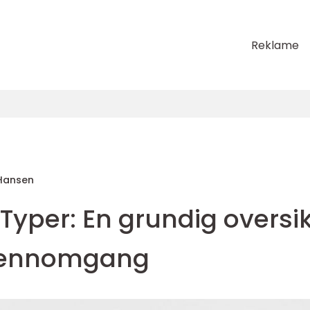
Reklame
Hansen
yper: En grundig oversik
gjennomgang