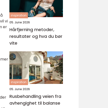
 å
inspiration
il vi
05. June 2026
m er
Hårfjerning metoder,
resultater og hva du bør
vite
tomer
inspiration
05. June 2026
Rusbehandling veien fra
lder
avhengighet til balanse