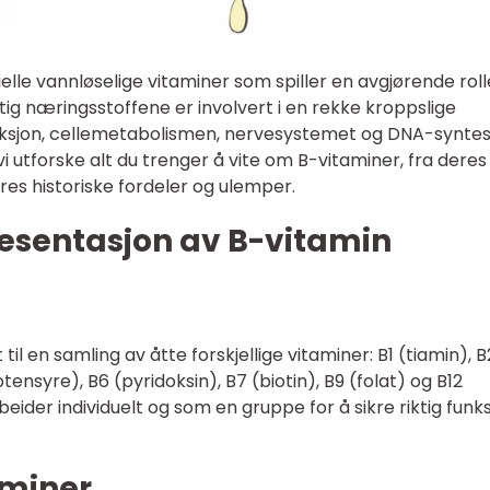
lle vannløselige vitaminer som spiller en avgjørende rolle
tig næringsstoffene er involvert i en rekke kroppslige
uksjon, cellemetabolismen, nervesystemet og DNA-syntese
i utforske alt du trenger å vite om B-vitaminer, fra deres
es historiske fordeler og ulemper.
esentasjon av B-vitamin
il en samling av åtte forskjellige vitaminer: B1 (tiamin), B
otensyre), B6 (pyridoksin), B7 (biotin), B9 (folat) og B12
eider individuelt og som en gruppe for å sikre riktig funk
aminer