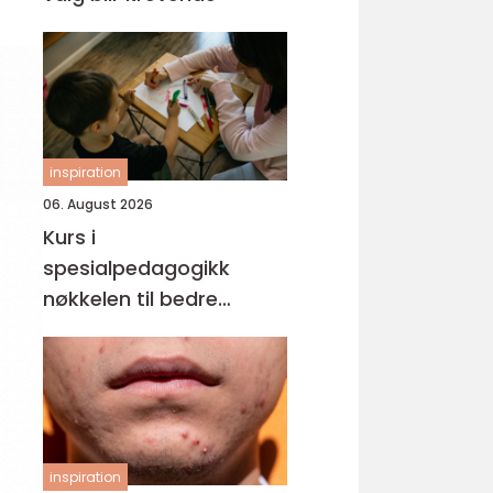
inspiration
06. August 2026
Kurs i
spesialpedagogikk
nøkkelen til bedre
tilrettelegging for barn
og unge
inspiration