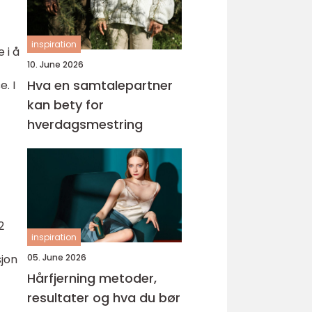
inspiration
 i å
10. June 2026
Hva en samtalepartner
. I
kan bety for
hverdagsmestring
2
inspiration
sjon
05. June 2026
Hårfjerning metoder,
resultater og hva du bør