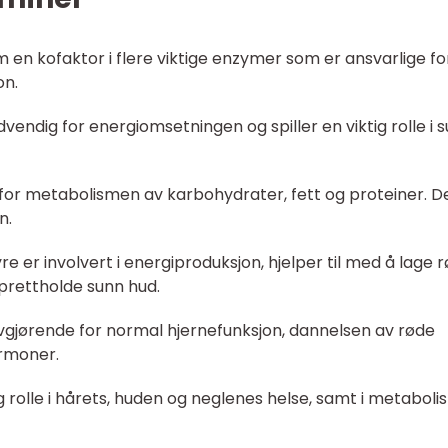
om en kofaktor i flere viktige enzymer som er ansvarlige fo
on.
ødvendig for energiomsetningen og spiller en viktig rolle i 
ell for metabolismen av karbohydrater, fett og proteiner. D
n.
e er involvert i energiproduksjon, hjelper til med å lage 
pprettholde sunn hud.
 avgjørende for normal hjernefunksjon, dannelsen av røde
ormoner.
iktig rolle i hårets, huden og neglenes helse, samt i metabol