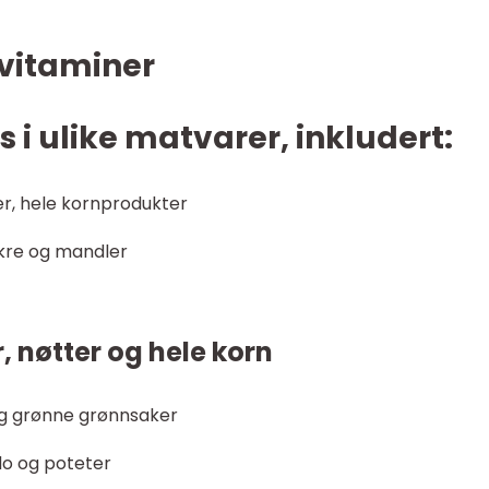
-vitaminer
 i ulike matvarer, inkludert:
ter, hele kornprodukter
rkre og mandler
er, nøtter og hele korn
r og grønne grønnsaker
ado og poteter