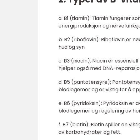
a. B1 (tiamin): Tiamin fungerer s
energiproduksjon og nervefunksj
b. B2 (riboflavin): Riboflavin er n
hud og syn.
c. B3 (niacin): Niacin er essensi
hjelper også med DNA-reparasjo
d. B5 (pantotensyre): Pantotensyr
blodlegemer og er viktig for å o
e. B6 (pyridoksin): Pyridoksin er
blodlegemer og regulering av h
f. B7 (biotin): Biotin spiller en v
av karbohydrater og fett.