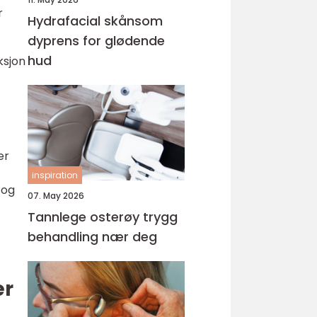
r
Hydrafacial skånsom
dyprens for glødende
hud
ksjon
er
inspiration
 og
07. May 2026
Tannlege osterøy trygg
behandling nær deg
er