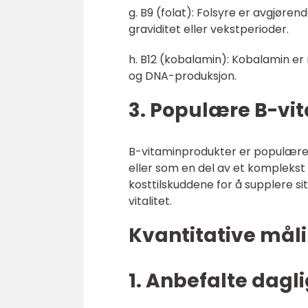
g. B9 (folat): Folsyre er avgjøren
graviditet eller vekstperioder.
h. B12 (kobalamin): Kobalamin e
og DNA-produksjon.
3. Populære B-vi
B-vitaminprodukter er populære 
eller som en del av et komplekst
kosttilskuddene for å supplere s
vitalitet.
Kvantitative mål
1. Anbefalte dagl