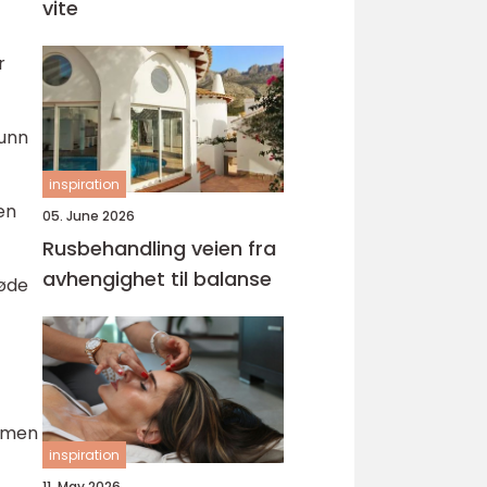
vite
r
sunn
inspiration
en
05. June 2026
Rusbehandling veien fra
avhengighet til balanse
røde
ismen
inspiration
11. May 2026