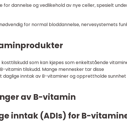
de for dannelse og vedlikehold av nye celler, spesielt unde
r nødvendig for normal bloddannelse, nervesystemets fun
taminprodukter
kosttilskudd som kan kjøpes som enkeltstående vitamin
 B-vitamin tilskudd. Mange mennesker tar disse
itt daglige inntak av B-vitaminer og opprettholde sunnhet
inger av B-vitamin
ige inntak (ADIs) for B-vitamin