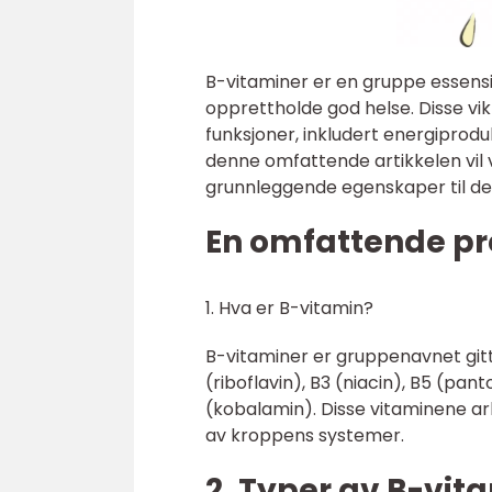
B-vitaminer er en gruppe essensie
opprettholde god helse. Disse vik
funksjoner, inkludert energiprod
denne omfattende artikkelen vil v
grunnleggende egenskaper til der
En omfattende pr
1. Hva er B-vitamin?
B-vitaminer er gruppenavnet gitt t
(riboflavin), B3 (niacin), B5 (pant
(kobalamin). Disse vitaminene arb
av kroppens systemer.
2. Typer av B-vit