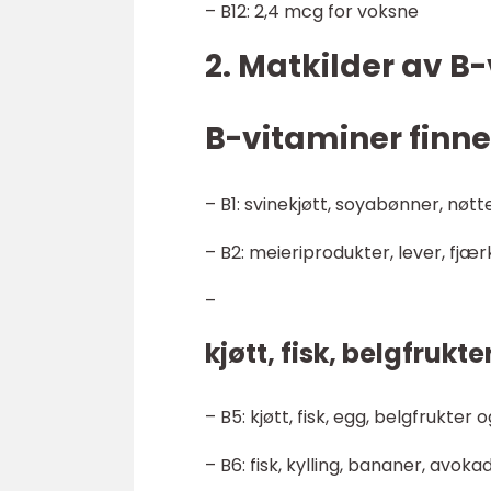
– B12: 2,4 mcg for voksne
2. Matkilder av B
B-vitaminer finnes
– B1: svinekjøtt, soyabønner, nøt
– B2: meieriprodukter, lever, fjæ
–
kjøtt, fisk, belgfrukt
– B5: kjøtt, fisk, egg, belgfrukte
– B6: fisk, kylling, bananer, avok