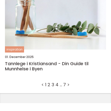
inspiration
01. December 2025
Tannlege i Kristiansand - Din Guide til
Munnhelse i Byen
<
1
2
3
4
…
7
>