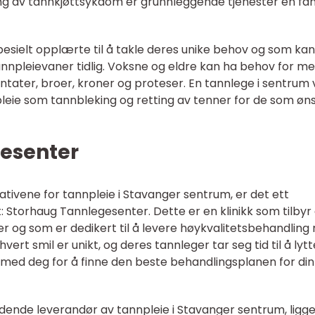
ng av tannkjøttsykdom er grunnleggende tjenester en fam
esielt opplærte til å takle deres unike behov og som kan
nnpleievaner tidlig. Voksne og eldre kan ha behov for me
ntater, broer, kroner og proteser. En tannlege i sentrum v
leie som tannbleking og retting av tenner for de som øn
esenter
tivene for tannpleie i Stavanger sentrum, er det ett
: Storhaug Tannlegesenter. Dette er en klinikk som tilbyr
er og som er dedikert til å levere høykvalitetsbehandlin
vert smil er unikt, og deres tannleger tar seg tid til å lytte
ed deg for å finne den beste behandlingsplanen for din
dende leverandør av tannpleie i Stavanger sentrum, ligge