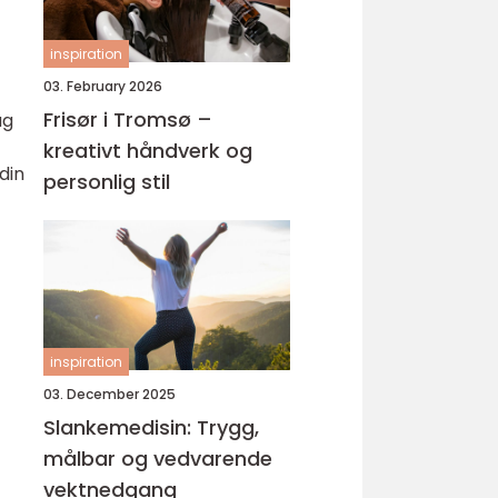
inspiration
03. February 2026
Frisør i Tromsø –
ug
kreativt håndverk og
din
personlig stil
inspiration
03. December 2025
Slankemedisin: Trygg,
målbar og vedvarende
vektnedgang