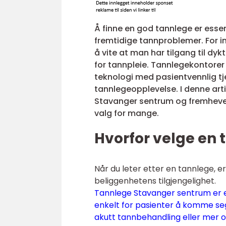
Å finne en god tannlege er essen
fremtidige tannproblemer. For i
å vite at man har tilgang til d
for tannpleie. Tannlegekontore
teknologi med pasientvennlig tj
tannlegeopplevelse. I denne arti
Stavanger sentrum og fremheve 
valg for mange.
Hvorfor velge en
Når du leter etter en tannlege, e
beliggenhetens tilgjengelighet.
Tannlege Stavanger sentrum er et
enkelt for pasienter å komme seg
akutt tannbehandling eller mer 