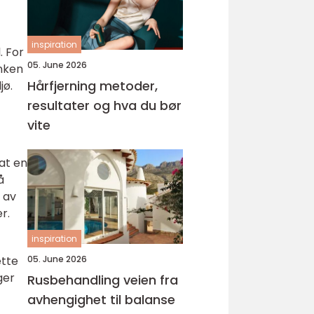
inspiration
. For
05. June 2026
anken
Hårfjerning metoder,
jø.
resultater og hva du bør
vite
at en
å
 av
r.
inspiration
ette
05. June 2026
ger
Rusbehandling veien fra
avhengighet til balanse