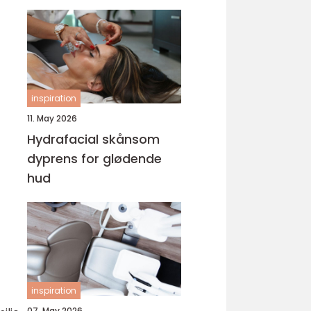
inspiration
11. May 2026
Hydrafacial skånsom
dyprens for glødende
hud
inspiration
07. May 2026