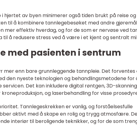
 i hjertet av byen minimerer også tiden brukt på reise og
eten til å kombinere tannlegebesøket med andre gjøremål
 en mer effektiv hverdag, og for de som er nervøse ved t
til å redusere stress ved å være i et kjent og sentralt mil
e med pasienten i sentrum
byr mer enn bare grunnleggende tannpleie. Det forventes 
ed den nyeste teknologien og behandlingsmetodene for 
 servicen. Det kan inkludere digital røntgen, 3D-skanning
kroneproduksjon, og laserbehandling for visse prosedyre
ioritet. Tannlegeskrekken er vanlig, og forståelsesfulle
obber aktivt med å skape en rolig og trygg atmosfære. D
ende interiør til beroligende teknikker, og for de som tren