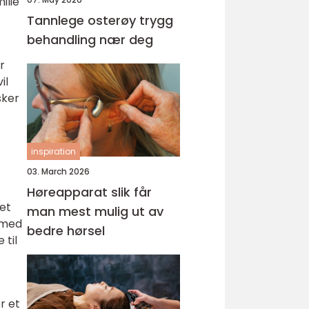
ilie
Tannlege osterøy trygg
behandling nær deg
r
il
sker
inspiration
03. March 2026
Høreapparat slik får
 et
man mest mulig ut av
g med
bedre hørsel
 til
r et