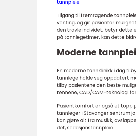
tannpleie.
Tilgang til fremragende tannpleie
venting, og gir pasienter muligh
den travle individet, betyr dette
på tannlegetimer, kan dette bidra 
Moderne tannplei
En moderne tannklinikk i dag til
tannlege holde seg oppdatert m
tilby pasientene den beste mulige
tennene, CAD/CAM-teknologi for 
Pasientkomfort er også et topp pr
tannleger i Stavanger sentrum j
kan gjøre alt fra musikk, avslapp
det, sedasjonstannpleie.