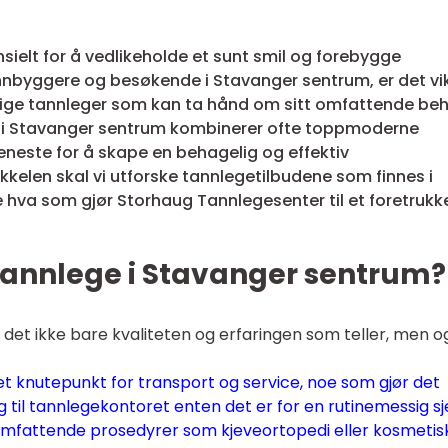
sielt for å vedlikeholde et sunt smil og forebygge
nnbyggere og besøkende i Stavanger sentrum, er det vi
yktige tannleger som kan ta hånd om sitt omfattende be
r i Stavanger sentrum kombinerer ofte toppmoderne
eneste for å skape en behagelig og effektiv
kkelen skal vi utforske tannlegetilbudene som finnes i
hva som gjør Storhaug Tannlegesenter til et foretrukk
 tannlege i Stavanger sentrum?
r det ikke bare kvaliteten og erfaringen som teller, men o
 knutepunkt for transport og service, noe som gjør det
 til tannlegekontoret enten det er for en rutinemessig sj
omfattende prosedyrer som kjeveortopedi eller kosmetis