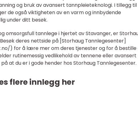
ning og bruk av avansert tannpleieteknologi. I tillegg til
gger de også viktigheten av en varm og innbydende
ig under ditt besøk.
 og omsorgsfull tannlege i hjertet av Stavanger, er Storha
. Besøk deres nettside på [Storhaug Tannlegesenter]
no/) for å lære mer om deres tjenester og for å bestille 
elder rutinemessig vedlikehold av tennene eller avansert
e på at du er i gode hender hos Storhaug Tannlegesenter.
es flere innlegg her