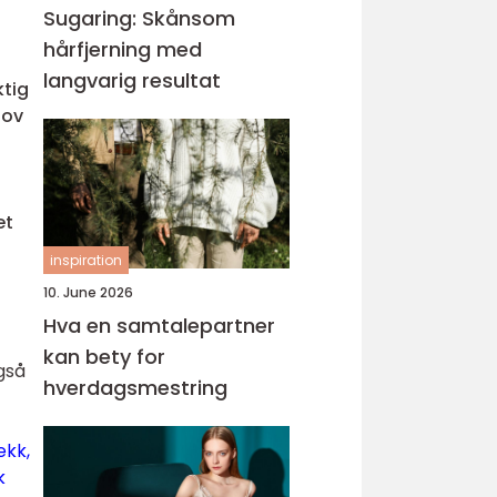
Sugaring: Skånsom
hårfjerning med
langvarig resultat
ktig
hov
et
inspiration
10. June 2026
Hva en samtalepartner
kan bety for
gså
hverdagsmestring
ekk,
k