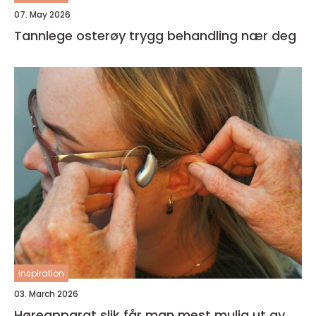
07. May 2026
Tannlege osterøy trygg behandling nær deg
inspiration
03. March 2026
Høreapparat slik får man mest mulig ut av