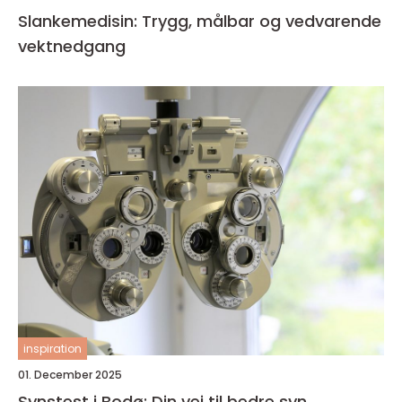
Slankemedisin: Trygg, målbar og vedvarende
vektnedgang
inspiration
01. December 2025
Synstest i Bodø: Din vei til bedre syn