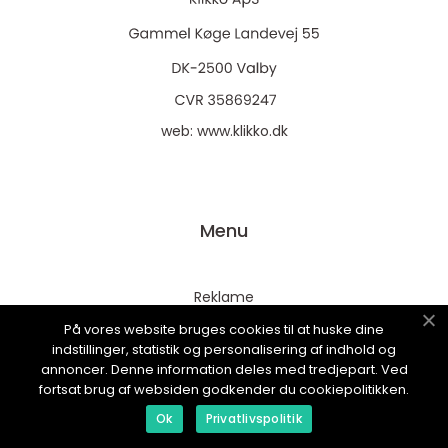
web:
www.klikko.dk
Menu
Reklame
Om oss
På vores website bruges cookies til at huske dine
indstillinger, statistik og personalisering af indhold og
Cookies
annoncer. Denne information deles med tredjepart. Ved
fortsat brug af websiden godkender du cookiepolitikken.
Kontakt Oss
Ok
Privatlivspolitik
Sitemap