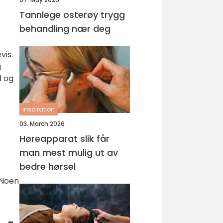
Tannlege osterøy trygg
behandling nær deg
vis.
g
d og
inspiration
03. March 2026
Høreapparat slik får
man mest mulig ut av
bedre hørsel
 Noen