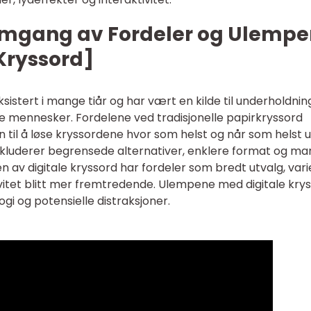
nomgang av Fordeler og Ulempe
Kryssord]
ksistert i mange tiår og har vært en kilde til underholdnin
nge mennesker. Fordelene ved tradisjonelle papirkryssord
en til å løse kryssordene hvor som helst og når som helst 
nkluderer begrensede alternativer, enklere format og ma
n av digitale kryssord har fordeler som bredt utvalg, vari
vitet blitt mer fremtredende. Ulempene med digitale kry
gi og potensielle distraksjoner.