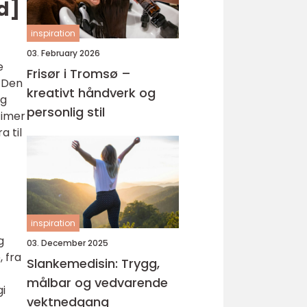
d]
inspiration
03. February 2026
e
Frisør i Tromsø –
. Den
kreativt håndverk og
og
personlig stil
timer
a til
inspiration
g
03. December 2025
 fra
Slankemedisin: Trygg,
målbar og vedvarende
gi
vektnedgang