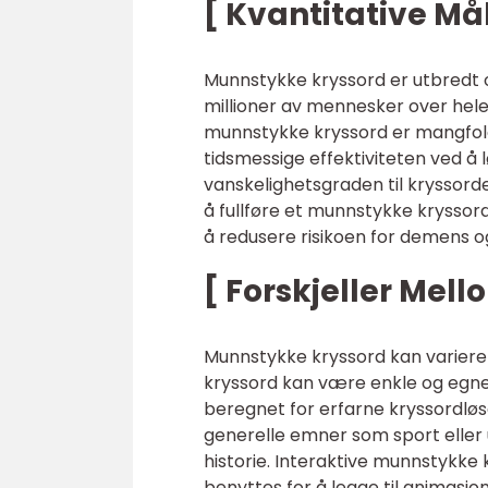
[ Kvantitative M
Munnstykke kryssord er utbredt og
millioner av mennesker over hele
munnstykke kryssord er mangfoldi
tidsmessige effektiviteten ved å 
vanskelighetsgraden til kryssordet
å fullføre et munnstykke kryssord
å redusere risikoen for demens o
[ Forskjeller Me
Munnstykke kryssord kan variere
kryssord kan være enkle og egn
beregnet for erfarne kryssordløs
generelle emner som sport eller 
historie. Interaktive munnstykke 
benyttes for å legge til animasjon