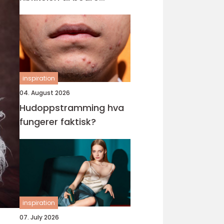
tilrettelegging for barn
og unge
inspiration
04. August 2026
Hudoppstramming hva
fungerer faktisk?
inspiration
07. July 2026