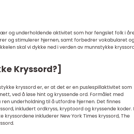
r og underholdende aktivitet som har fengslet folk i åre
drer og stimulerer hjernen, samt forbedrer vokabularet o
tikkelen skal vi dykke ned i verden av munnstykke kryssor
kke Kryssord?]
tykke kryssord er, er at det er en puslespillaktivitet som
tenett, ved å løse hint og kryssende ord. Formålet med
ren underholdning til å utfordre hjernen. Det finnes
yssord, inkludert ordkryss, kryptoord og kryssende koder.
 kryssordene inkluderer New York Times kryssord, The
ssord.