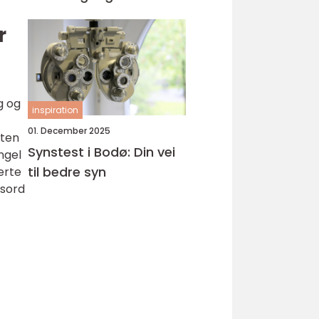
r
g og
inspiration
01. December 2025
uten
Synstest i Bodø: Din vei
ngel
til bedre syn
erte
ssord