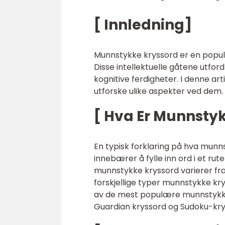
[ Innledning]
Munnstykke kryssord er en populæ
Disse intellektuelle gåtene utfor
kognitive ferdigheter. I denne ar
utforske ulike aspekter ved dem.
[ Hva Er Munnsty
En typisk forklaring på hva munns
innebærer å fylle inn ord i et ru
munnstykke kryssord varierer fra 
forskjellige typer munnstykke kr
av de mest populære munnstykke
Guardian kryssord og Sudoku-kry