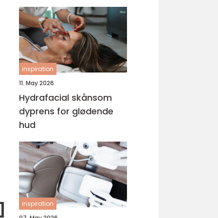
inspiration
11. May 2026
Hydrafacial skånsom
dyprens for glødende
hud
inspiration
]
07. May 2026