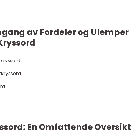
mgang av Fordeler og Ulemper
Kryssord
rkryssord
rkryssord
ord
ssord: En Omfattende Oversikt