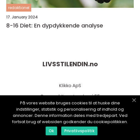
redaktionel
17. January 2024
8-16 Diet: En dypdykkende analyse
LIVSSTILENDIN.
no
På vores website bruges cookies til at huske dine
indstillinger, statistik og personalisering af indhold og
annoncer. Denne information deles med tredjepart. Ved
fortsat brug af websiden godkender du cookiepolitikken.
web:
www.klikko.dk
Ok
Privatlivspolitik