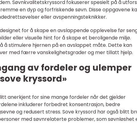
dem. Søvnkvalitetskryssord fokuserer spesielt på å utfor
å fremme en dyp og forfriskende søvn. Disse oppgavene k
ndedrettsøvelser eller avspenningsteknikker.
 designet for å skape en avslappende opplevelse før seng
er eller visuelle hint for å skape et beroligende miljø.
å å stimulere hjernen på en avslappet måte. Dette kan
er med færre vanskelighetsgrader og mer tillatt hjelp.
mgang av fordeler og ulemper
«sove kryssord»
litt anerkjent for sine mange fordeler når det gjelder
ordelene inkluderer forbedret konsentrasjon, bedre
vne og redusert stress. Sove kryssord har også blitt br
 personer med søvnrelaterte problemer, som søvnløshet e