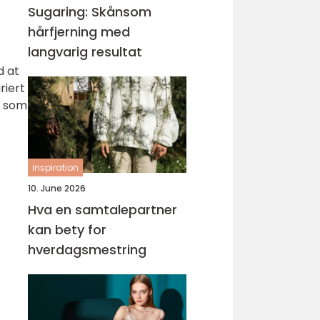
Sugaring: Skånsom
hårfjerning med
langvarig resultat
d at
riert
g som
inspiration
10. June 2026
Hva en samtalepartner
kan bety for
hverdagsmestring