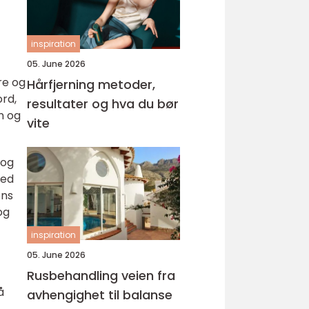
inspiration
05. June 2026
re og
Hårfjerning metoder,
ord,
resultater og hva du bør
n og
vite
 og
med
ens
og
inspiration
05. June 2026
Rusbehandling veien fra
å
avhengighet til balanse