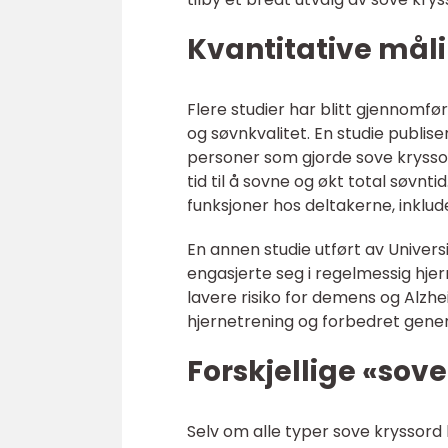
Kvantitative mål
Flere studier har blitt gjennomfø
og søvnkvalitet. En studie publiser
personer som gjorde sove kryssor
tid til å sovne og økt total søvnt
funksjoner hos deltakerne, inkl
En annen studie utført av Universi
engasjerte seg i regelmessig hje
lavere risiko for demens og Al
hjernetrening og forbedret genere
Forskjellige «sove
Selv om alle typer sove kryssord