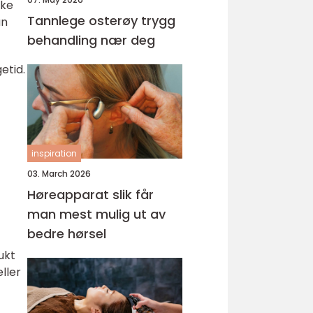
ske
Tannlege osterøy trygg
an
behandling nær deg
etid.
inspiration
03. March 2026
Høreapparat slik får
man mest mulig ut av
bedre hørsel
ukt
ller