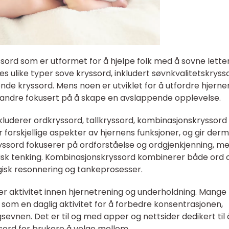
ssord som er utformet for å hjelpe folk med å sovne lette
es ulike typer sove kryssord, inkludert søvnkvalitetskryss
nde kryssord. Mens noen er utviklet for å utfordre hjerne
r andre fokusert på å skape en avslappende opplevelse.
luderer ordkryssord, tallkryssord, kombinasjonskryssord
r forskjellige aspekter av hjernens funksjoner, og gir der
ryssord fokuserer på ordforståelse og ordgjenkjenning, m
sk tenking. Kombinasjonskryssord kombinerer både ord 
logisk resonnering og tankeprosesser.
ær aktivitet innen hjernetrening og underholdning. Mange
om en daglig aktivitet for å forbedre konsentrasjonen,
nen. Det er til og med apper og nettsider dedikert til 
ssord for brukere å velge mellom.