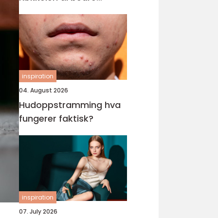
tilrettelegging for barn
og unge
inspiration
04. August 2026
Hudoppstramming hva
fungerer faktisk?
inspiration
07. July 2026