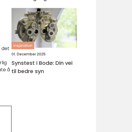
inspiration
 det
01. December 2025
lig
Synstest i Bodø: Din vei
åte å
til bedre syn