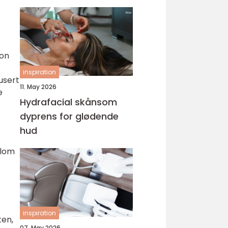
jon
inspiration
usert
11. May 2026
e
Hydrafacial skånsom
dyprens for glødende
hud
llom
inspiration
ten,
07. May 2026