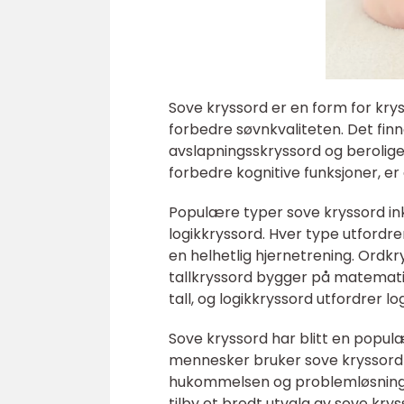
Sove kryssord er en form for kry
forbedre søvnkvaliteten. Det finn
avslapningsskryssord og berolige
forbedre kognitive funksjoner, e
Populære typer sove kryssord ink
logikkryssord. Hver type utfordre
en helhetlig hjernetrening. Ordk
tallkryssord bygger på matemati
tall, og logikkryssord utfordrer 
Sove kryssord har blitt en popul
mennesker bruker sove kryssord s
hukommelsen og problemløsningsev
tilby et bredt utvalg av sove kry