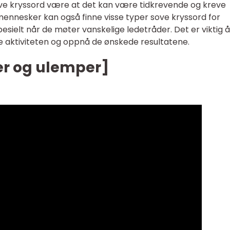
ve kryssord være at det kan være tidkrevende og kreve
ennesker kan også finne visse typer sove kryssord for
pesielt når de møter vanskelige ledetråder. Det er viktig å
te aktiviteten og oppnå de ønskede resultatene.
er og ulemper]