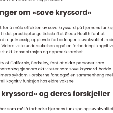
inger om «sove kryssord»
rt for å måle effekten av sove kryssord på hjernens funks
t i det prestisjetunge tidsskriftet Sleep Health fant at
d regelmessig, opplevde forbedringer i søvnkvalitet, red
id. Videre viste undersøkelsen også en forbedring i kognitiv
udert økt konsentrasjon og oppmerksomhet.
ty of California, Berkeley, fant at eldre personer som
rnetrening gjennom aktiviteter som sove kryssord, hadde
zheimers sykdom. Forskerne fant også en sammenheng me
ll kognitiv funksjon hos eldre voksne.
 kryssord» og deres forskjeller
 har som mål å forbedre hjernens funksjon og søvnkvalite