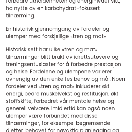
forbedre utholdenheten og energinivået sitt,
ha nytte av en karbohydrat-fokusert
tilnærming.
En historisk gjennomgang av fordeler og
ulemper med forskjellige «tren og mat»
Historisk sett har ulike «tren og mat»
tilnærminger blitt brukt av idrettsutøvere og
treningsentusiaster for å forbedre prestasjon
og helse. Fordelene og ulempene varierer
avhengig av den enkeltes behov og mål. Noen
fordeler ved «tren og mat» inkluderer økt
energi, bedre muskelvekst og restitusjon, økt
stoffskifte, forbedret vår mentale helse og
generell velvære. Imidlertid kan også noen
ulemper være forbundet med disse
tilnærminger, for eksempel begrensende
dietter, behovet for nøyaktig planlegging og