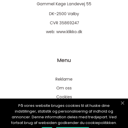
web:
www.klikko.dk
Menu
Reklame
Om oss
Cookies
På vores website bruges cookies til at huske dine
Kontakt Oss
indstillinger, statistik og personalisering af indhold og
Sitemap
annoncer. Denne information deles med tredjepart. Ved
fortsat brug af websiden godkender du cookiepolitikken.