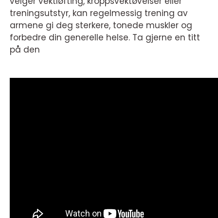
velger vektløfting, kroppsvektøvelser eller
treningsutstyr, kan regelmessig trening av
armene gi deg sterkere, tonede muskler og
forbedre din generelle helse. Ta gjerne en titt
på den