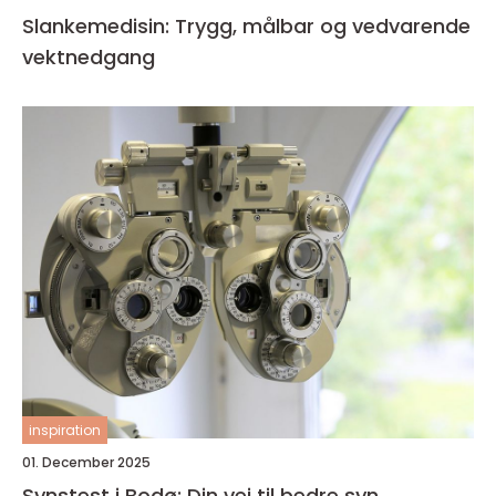
Slankemedisin: Trygg, målbar og vedvarende
vektnedgang
inspiration
01. December 2025
Synstest i Bodø: Din vei til bedre syn