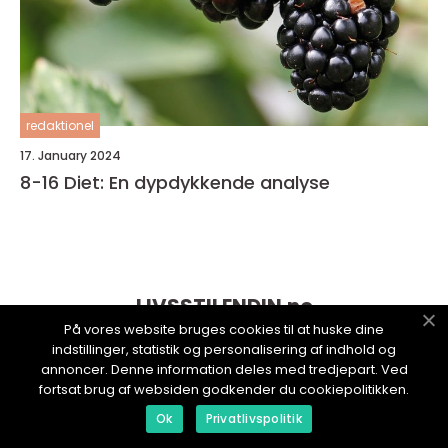
redaktionel
17. January 2024
8-16 Diet: En dypdykkende analyse
LIVSSTILENDIN.
no
På vores website bruges cookies til at huske dine
indstillinger, statistik og personalisering af indhold og
annoncer. Denne information deles med tredjepart. Ved
fortsat brug af websiden godkender du cookiepolitikken.
Ok
Privatlivspolitik