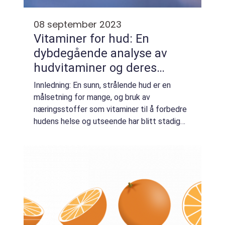
08 september 2023
Vitaminer for hud: En
dybdegående analyse av
hudvitaminer og deres
fordeler
Innledning: En sunn, strålende hud er en
målsetning for mange, og bruk av
næringsstoffer som vitaminer til å forbedre
hudens helse og utseende har blitt stadig
mer populært. I denne artikkelen vil vi gi en
grundig oversikt over hudvitaminer, deres ty...