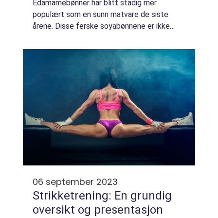
Edamamebønner har blitt stadig mer
populært som en sunn matvare de siste
årene. Disse ferske soyabønnene er ikke
bare næringsrike, men de har også en deilig
smak og kan brukes i en rekke retter. I denne
artikkelen ska...
06 september 2023
Strikketrening: En grundig
oversikt og presentasjon