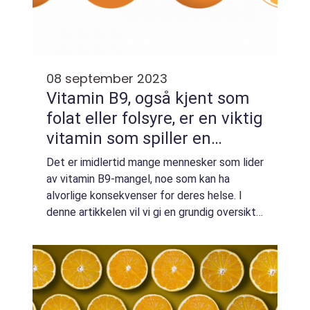
08 september 2023
Vitamin B9, også kjent som
folat eller folsyre, er en viktig
vitamin som spiller en
avgjørende rolle i kroppens
Det er imidlertid mange mennesker som lider
funksjon
av vitamin B9-mangel, noe som kan ha
alvorlige konsekvenser for deres helse. I
denne artikkelen vil vi gi en grundig oversikt
over vitamin B9-mangel, presentere
forskjellige typer vitamin B9-mangel,
diskute...