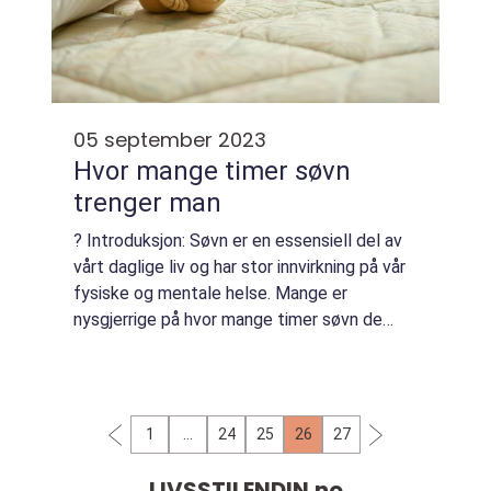
05 september 2023
Hvor mange timer søvn
trenger man
? Introduksjon: Søvn er en essensiell del av
vårt daglige liv og har stor innvirkning på vår
fysiske og mentale helse. Mange er
nysgjerrige på hvor mange timer søvn de
faktisk trenger for å føle seg uthvilt og
opplagt. I denne artikkelen gir vi en gr...
1
…
24
25
26
27
LIVSSTILENDIN.
no