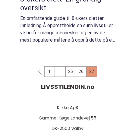
oversikt
En omfattende guide til 8-ukers dietten
Innledning Å opprettholde en sunn livsstil er
viktig for mange mennesker, og en av de
mest populære måtene å oppnå dette på er
gjennom ulike typer kosthold. En av de mest
kjente diettene er den såkalte «8...
1
…
25
26
27
LIVSSTILENDIN.
no