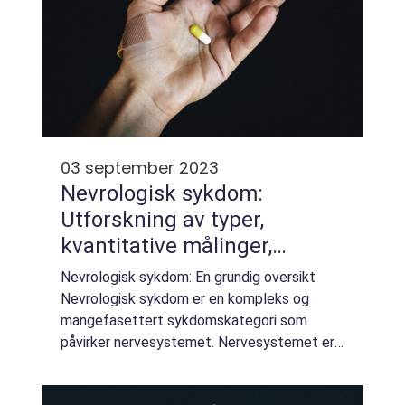
03 september 2023
Nevrologisk sykdom:
Utforskning av typer,
kvantitative målinger,
forskjeller og historisk
Nevrologisk sykdom: En grundig oversikt
perspektiv
Nevrologisk sykdom er en kompleks og
mangefasettert sykdomskategori som
påvirker nervesystemet. Nervesystemet er
kroppens kommunikasjonssentral, og det
spiller en nøkkelrolle i reguleringen av alle