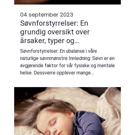
04 september 2023
Søvnforstyrrelser: En
grundig oversikt over
årsaker, typer og
behandlinger
Søvnforstyrrelser: En ubalanse i våre
naturlige søvnmønstre Innledning: Søvn er en
avgjørende faktor for vår fysiske og mentale
helse. Dessverre opplever mange
mennesker søvnforstyrrelser som kan føre
til betydelige konsekvenser for deres
velvære og ...