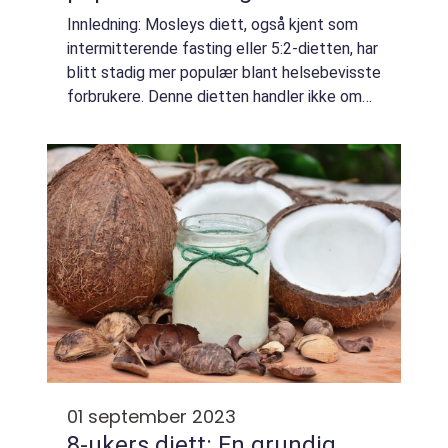
Innledning: Mosleys diett, også kjent som
intermitterende fasting eller 5:2-dietten, har
blitt stadig mer populær blant helsebevisste
forbrukere. Denne dietten handler ikke om
hva du spiser, men heller om når du spiser.
Den ble introdusert av den bri...
01 september 2023
8-ukers diett: En grundig